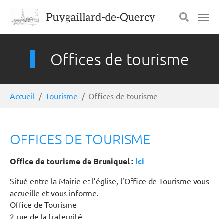
Aller au contenu principal
Panneau de gestion des cookies
Offices de tourisme
Vous êtes ici:
Accueil
Tourisme
Offices de tourisme
OFFICES DE TOURISME
Office de tourisme de Bruniquel :
ici
Situé entre la Mairie et l’église, l’Office de Tourisme vous
accueille et vous informe.
Office de Tourisme
2 rue de la fraternité