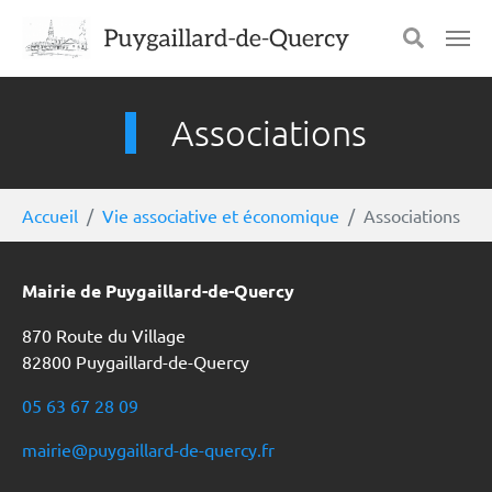
Aller au contenu principal
Panneau de gestion des cookies
Associations
Vous êtes ici:
Accueil
Vie associative et économique
Associations
Mairie de Puygaillard-de-Quercy
870 Route du Village
82800 Puygaillard-de-Quercy
05 63 67 28 09
mairie@puygaillard-de-quercy.fr