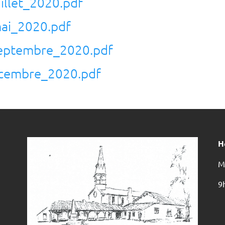
illet_2020.pdf
ai_2020.pdf
septembre_2020.pdf
ecembre_2020.pdf
H
M
9