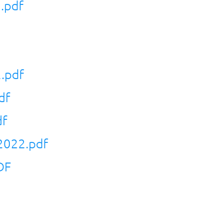
.pdf
.pdf
df
df
2022.pdf
DF