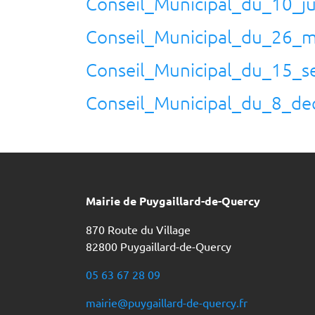
Conseil_Municipal_du_10_ju
Conseil_Municipal_du_26_m
Conseil_Municipal_du_15_
Conseil_Municipal_du_8_d
Mairie de Puygaillard-de-Quercy
870 Route du Village
82800 Puygaillard-de-Quercy
05 63 67 28 09
mairie@puygaillard-de-quercy.fr