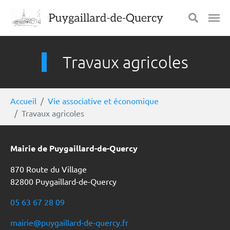
Aller au contenu principal
Panneau de gestion des cookies
Travaux agricoles
Vous êtes ici:
Accueil
Vie associative et économique
Travaux agricoles
Mairie de Puygaillard-de-Quercy
870 Route du Village
82800 Puygaillard-de-Quercy
05 63 67 28 09
mairie@puygaillard-de-quercy.fr