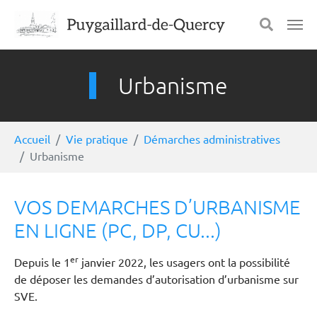
Aller au contenu principal
Panneau de gestion des cookies
Urbanisme
Vous êtes ici:
Accueil
Vie pratique
Démarches administratives
Urbanisme
VOS DEMARCHES D’URBANISME
EN LIGNE (PC, DP, CU...)
er
Depuis le 1
janvier 2022, les usagers ont la possibilité
de déposer les demandes d’autorisation d’urbanisme sur
SVE.