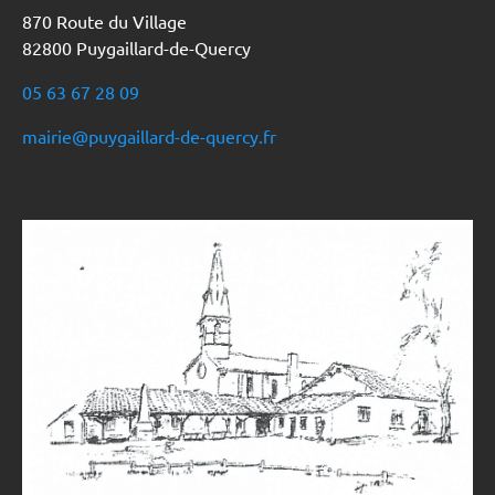
870 Route du Village
82800 Puygaillard-de-Quercy
05 63 67 28 09
mairie@puygaillard-de-quercy.fr