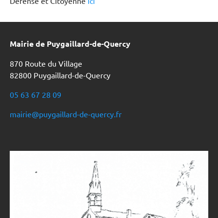
Défense et Citoyenne
Ici
Mairie de Puygaillard-de-Quercy
870 Route du Village
82800 Puygaillard-de-Quercy
05 63 67 28 09
mairie@puygaillard-de-quercy.fr