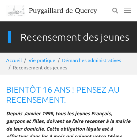
Aller au contenu principal
Panneau de gestion des cookies
Recensement des jeunes
Vous êtes ici:
Accueil
Vie pratique
Démarches administratives
Recensement des jeunes
BIENTÔT 16 ANS ! PENSEZ AU
RECENSEMENT.
Depuis Janvier 1999, tous les jeunes Français,
garçons et filles, doivent se faire recenser à la mairie
de leur domicile. Cette obligation légale est à
effectuer dans les 3 mois qui suivent votre 16ème